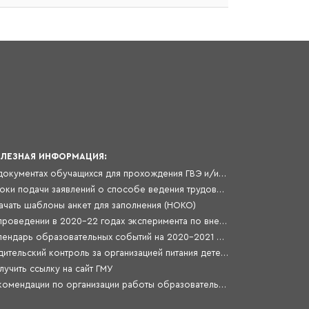
ЛЕЗНАЯ ИНФОРМАЦИЯ:
О документах обучащихся для прохождения ГВЭ и/или ОГЭ, ГВЭ в особых условиях в 2021 году
Сроки подачи заявлений о способе ведения трудовой книжки
ачать шаблоны анкет для заполнения (НОКО)
О проведении в 2020-22 годах эксперимента по внедрению целевой модели цифровой образовательной среды
Календарь образовательных событий на 2020-2021 учебный год
Родительский контроль за организацией питания детей в общеобразовательных организациях
лучить ссылку на сайт ГМУ
Рекомендации по организации работы образовательных организаций в условиях сохранения рисков распространения COVID-19