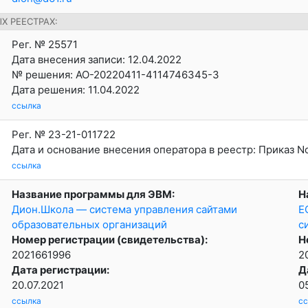
Х РЕЕСТРАХ:
Рег. № 25571
Дата внесения записи: 12.04.2022
№ решения: АО-20220411-4114746345-3
Дата решения: 11.04.2022
ссылка
Рег. № 23-21-011722
Дата и основание внесения оператора в реестр: Приказ No
ссылка
Название программы для ЭВМ:
Н
Дион.Школа — система управления сайтами
Е
образовательных организаций
с
Номер регистрации (свидетельства):
Н
2021661996
2
Дата регистрации:
Д
20.07.2021
0
ссылка
с